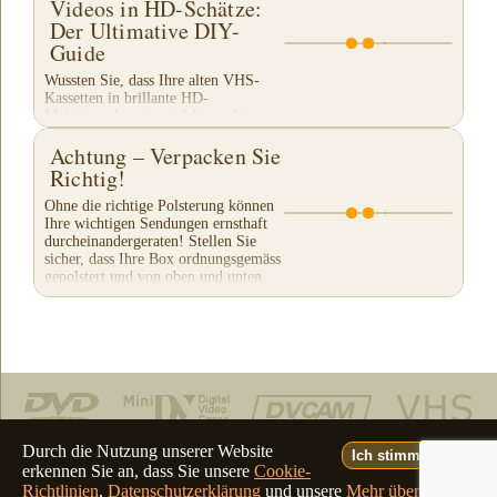
Videos in HD-Schätze:
Der Ultimative DIY-
Guide
Wussten Sie, dass Ihre alten VHS-
Kassetten in brillante HD-
Meisterwerke verwandelt werden
können? Der Weg dorthin ist jetzt mit
Achtung – Verpacken Sie
einem geheimen Schatz, den ich
entdeckt habe, einfacher als...
Richtig!
Ohne die richtige Polsterung können
Ihre wichtigen Sendungen ernsthaft
durcheinandergeraten! Stellen Sie
sicher, dass Ihre Box ordnungsgemäss
gepolstert und von oben und unten
mit Klebeband...
Durch die Nutzung unserer Website
Ich stimme zu.
erkennen Sie an, dass Sie unsere
Cookie-
Telefon: (805) 640-8883
Richtlinien
,
Datenschutzerklärung
und unsere
Mehr über