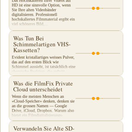
Das Hochskalieren Ihrer Videos auf
HD ist eine sinnvolle Option, wenn
Sie Ihre alten Videobänder
digitalisieren. Professionell
hochskaliertes Filmmaterial ergibt ein
viel schöneres Bild,...
Was Tun Bei
Schimmelartigen VHS-
Kassetten?
Evident kristallartiges weisses Pulver,
das auf den ersten Blick wie
Schimmel aussieht, ist tatsächlich eine
chemische Reaktion, die auftritt,
während das VHS-Band langsam
zerfällt. Ein...
Was die FilmFix Private
Cloud unterscheidet
Wenn die meisten Menschen an
«Cloud-Speicher» denken, denken sie
an die grossen Namen — Google
Drive, iCloud, Dropbox. Warum also
bietet ein Filmdigitalisierungs-
Unternehmen seinen eigenen...
Verwandeln Sie Alte SD-