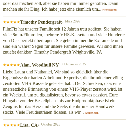
oder das machen soll, aber sie haben mir immer geholfen. Dann
machen sie ihr Ding. Ich habe jetzt eine ziemlich um...
(weiterlesen)
5. März 2026
Timothy Pendergraft
FilmFix hat unserer Familie seit 12 Jahren treu gedient. Sie haben
viele 8mm-Filmrollen, mehrere VHS-Kassetten und viele Hunderte
von Dias perfekt übertragen. Sie gehen immer die Extrameile und
sind ein wahrer Segen für unsere Familie gewesen. Wir sind ihnen
zutiefst dankbar. Timothy Pendergraft Wrightsville, PA
10. Dezember 2025
Alan, Woodhull NY
Liebe Laura und Nathaniel, Wir sind so glücklich über die
Ergebnisse der harten Arbeit und Expertise, die ihr mit einer völlig
zerstörten VHS-Kassette geleistet habt. Der Schrecken, dass eine
unersetzliche Erinnerung von einem VHS-Player zerstört wird, ist
ein Weckruf, um zu digitalisieren, bevor so etwas passiert. Eure
Hingabe von der Bestellphase bis zur Endproduktphase ist ein
Zeugnis für das Herz und die Seele, die ihr in euer Handwerk
steckt. Viele Freudentränen flossen, als wir...
(weiterlesen)
2. Oktober 2025
Lisa, CA