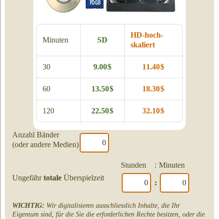
HD-hoch­
Minuten
SD
skaliert
30
9.00 $
11.40 $
60
13.50 $
18.30 $
120
22.50 $
32.10 $
Anzahl Bänder
(oder andere Medien)
Stunden
:
Minuten
Ungefähr
totale
Überspielzeit
:
WICHTIG:
Wir digitalisieren ausschliesslich Inhalte, die Ihr
Eigentum sind, für die Sie die erforderlichen Rechte besitzen, oder die